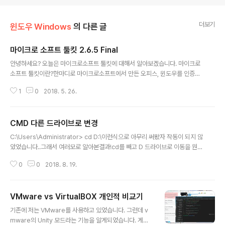
더보기
윈도우 Windows
의 다른 글
마이크로 소프트 툴킷 2.6.5 Final
글 내용
안녕하세요? 오늘은 마이크로소프트 툴킷에 대해서 알아보겠습니다. 마이크로
소프트 툴킷이란?한마디로 마이크로소프트에서 만든 오피스, 윈도우를 인증해
주는 프로그램입니다!매우 쉽게 인증하는것이 가능한데요, 사용법은 네이버 치
1
0
2018. 5. 26.
면 전부 다나오니 생략하겠습니다! 바이러스 없습니다. 위에 전설의 카스퍼스키
에 검사한 사진입니다. 툴킷은 위에처럼 생겼고요, 인증도 잘됩니다.' 링크 : htt
p://quamiller.com/11232101/273394
CMD 다른 드라이브로 변경
글 내용
C:\Users\Administrator> cd D:\이런식으로 아무리 써봤자 작동이 되지 않
았었습니다..그래서 여러모로 알아본결과!cd를 빼고 D 드라이브로 이동을 원할
시 D:라고 쳐야됩니다! C:\Users\Administrator> D: D:\> 이런식으로 변하
0
0
2018. 8. 19.
게 됩니다!
VMware vs VirtualBOX 개인적 비교기
글 내용
기존에 저는 VMware를 사용하고 있었습니다. 그런데 v
mware의 Unity 모드라는 기능을 알게되었습니다. 게스