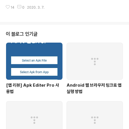
트 OS의 창을 부모 OS에 띄울수 있는 기능(?) 같은것인
14
0
2020. 3. 7.
데, 자세한 사항은 구글을.. 그런데, 알고보니 우분투(리눅
스)에서의 유니티 모드는 이미 지원을 종료했더군요.. 사용
방법을 열심히 알아봤지만, 현재로서는 Vmware 다운그
레이드 말고는 방법이 없길래 차선책으로 VirtualBOX의
Seamless 모드라는 기능도 있어서 VirtualBOX를 설치
이 블로그 인기글
해 봤습니다. ​ 물론 잘나가는 유료툴 VMWare와 무료툴 V
irtualBOX는 솔직히 승패가 정해져있을것이라 봅니다만..
일단 체험해보고서 어떤게 좋을지 판단해보겠습니다. ​ ​ 첫
모습 구동시 모습은 개인적으로 Vmware가 더 좋아..
[앱 리뷰] Apk Editer Pro 사
Android 웹 브라우저 링크로 앱
용법
실행 방법