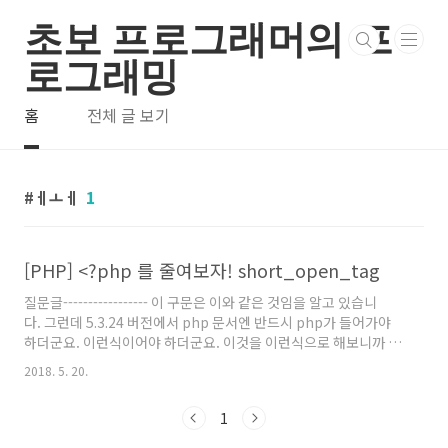
본문 바로가기
초보 프로그래머의 프
로그래밍
홈
전체 글 보기
ㅔㅗㅔ
1
[PHP] <?php 를 줄여보자! short_open_tag
질문글----------------- 이 구문은 이와 같은 것임을 알고 있습니
다. 그런데 5.3.24 버전에서 php 문서엔 반드시 php가 들어가야
하더군요. 이런식이어야 하더군요. 이것을 이런식으로 해보니까 안
먹혀서.... 아시는분 조언좀 부탁드립니다. -----------------------
2018. 5. 20.
---------------------- + php.ini - short_open_tag 옵션 변경
후 웹 서버 재시작. -
1
http://php.net/manual/en/ini.core.php#ini.short-open-
tag 5.4 미만, short_open_tag = Off 환경이면 [;는 생략 가능]