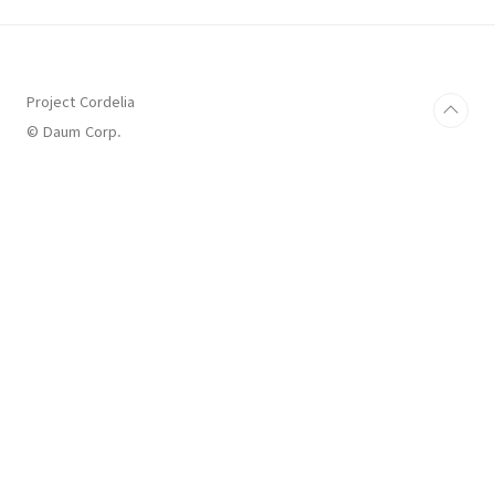
5.4 이상이면
Project Cordelia
© Daum Corp.