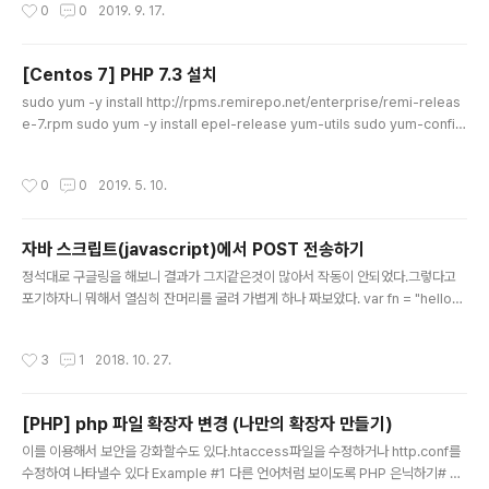
작성시간
0
0
2019. 9. 17.
PT_SSL_VERIFYPEER, true); //SSL 인증 curl_setopt($ch, CURLOPT_PO
STFIELDS, $data); curl_setopt($ch, CURLOPT_POST, true); curl_seto
pt($ch, CURLOPT_HTTPHE..
[Centos 7] PHP 7.3 설치
글 내용
sudo yum -y install http://rpms.remirepo.net/enterprise/remi-releas
e-7.rpm sudo yum -y install epel-release yum-utils sudo yum-config
-manager --disable remi-php54 sudo yum-config-manager --enabl
e remi-php73 sudo yum -y install php php-cli php-fpm php-mysqlnd
작성시간
0
0
2019. 5. 10.
php-zip php-devel php-gd php-mcrypt php-mbstring php-curl php-
xml php-pear php-bcmath php-json 콘솔 입력시 이렇게 됩니다 $ php -v
PHP 7.3.1 (cli) (bui..
자바 스크립트(javascript)에서 POST 전송하기
글 내용
정석대로 구글링을 해보니 결과가 그지같은것이 많아서 작동이 안되었다.그렇다고
포기하자니 뭐해서 열심히 잔머리를 굴려 가볍게 하나 짜보았다. var fn = "hello";
document.write(''); document.getElementById("smb_form").submit();
뭐 설명할것도 없이 간결하다.변수를 선언하고, document.write를 이용해서 가상
작성시간
3
1
2018. 10. 27.
의 form을 만든다.또한 그 속에 input type=hidden으로 변수들을 넣어준후, sub
mit 시키면 끝. 매우 쉽다. 참고로 말하자면, document.write를 하면 그전에 로드
되었던것은 싹다 사라지는듯 하다.실제 html에서의 submit과 동일한 역할을 함으
[PHP] php 파일 확장자 변경 (나만의 확장자 만들기)
로 사용해보려고 한다. 이상.
글 내용
이를 이용해서 보안을 강화할수도 있다.htaccess파일을 수정하거나 http.conf를
수정하여 나타낼수 있다 Example #1 다른 언어처럼 보이도록 PHP 은닉하기# P