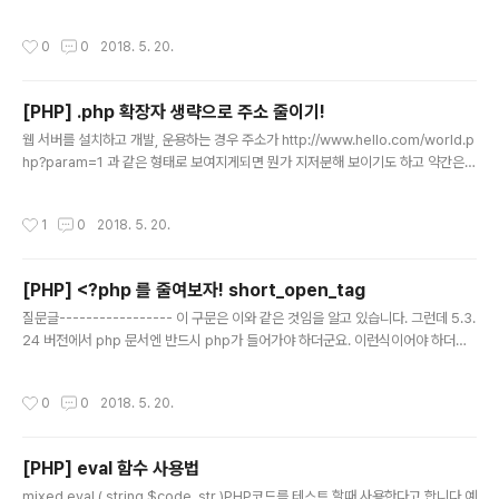
HP를 다른 타입으로 보이도록 합니다. AddType application/x-httpd-php .a
sp .py .plExample #2 PHP 확장자에 대해 알려지지 않은 파일타입 사용하기# P
작성시간
0
0
2018. 5. 20.
HP 를 알려지지 않은 다른 타입으로 보이도록 합니다. AddType application/x-
httpd-php .bop .foo .133tExample #3 PHP 확장자에 대한 HTML 타입 사용
하기# Make all PHP code look like HTML AddType application/x-http
[PHP] .php 확장자 생략으로 주소 줄이기!
d-php .htm .html ..
글 내용
웹 서버를 설치하고 개발, 운용하는 경우 주소가 http://www.hello.com/world.p
hp?param=1 과 같은 형태로 보여지게되면 뭔가 지저분해 보이기도 하고 약간은
신경을 덜 쓴 듯한 느낌이 든다.이 때 주소를 http://www.hello.com/world?par
am=1 또는 http://www.hello.com/world 와 같이 깔끔하게 쓰기 위해서는 Linu
작성시간
1
0
2018. 5. 20.
x, apache, php (LAPM) 환경에서 다음과 같은 작업을 한다.1. httpd.conf 파일
수정 : Document root director가 될 디렉토리(다음의 예에서는 “myweb_dir
ectory” 또는 룰을 적용할 디렉토리에 대한 옵션을 지정한다. 만약 이미 지정되어
[PHP] <?php 를 줄여보자! short_open_tag
있으면 다음의 내용이 있는지 확인한다. ..
글 내용
질문글----------------- 이 구문은 이와 같은 것임을 알고 있습니다. 그런데 5.3.
24 버전에서 php 문서엔 반드시 php가 들어가야 하더군요. 이런식이어야 하더군
요. 이것을 이런식으로 해보니까 안먹혀서.... 아시는분 조언좀 부탁드립니다. ------
--------------------------------------- + php.ini - short_open_tag 옵
작성시간
0
0
2018. 5. 20.
션 변경 후 웹 서버 재시작. - http://php.net/manual/en/ini.core.php#ini.sho
rt-open-tag 5.4 미만, short_open_tag = Off 환경이면 [;는 생략 가능] 5.4 이
상이면
[PHP] eval 함수 사용법
글 내용
mixed eval ( string $code_str )PHP코드를 테스트 할때 사용한다고 합니다 예