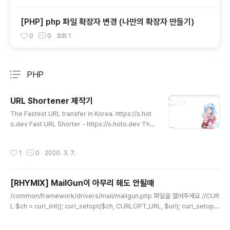
[PHP] php 파일 확장자 변경 (나만의 확장자 만들기)
0
0
조회
1
PHP
분류 전체보기
주요 글 목록
URL Shortener 제작기
글 내용
The Fastest URL transfer in Korea. https://s.hot
o.dev Fast URL Shorter - https://s.hoto.dev The
Fastest URL Transfer in Korea s.hoto.dev 제작한
Fast Url Shorter ​ 모바일은 디자인하지 않았다. 제작 이
작성시간
1
0
2020. 3. 7.
유 학교 수행평가를 위해 어떠한 링크를 사이트에 제출할
필요가 있었다. ​ 그런데 제출을 하려고 보니 URL이 너무
길어서 잘리는 것이였다. 그래서 URL을 단축해주는 사이
[RHYMIX] MailGun이 아무리 해도 안될때
트를 찾았어야 하는데, 아이디를 까먹어 찾아야 하는 작업
글 내용
이 너무 귀찮았다. 이 참에 직접 제작해보자 맘을 먹었기에
/common/framework/drivers/mail/mailgun.php 파일을 열어주세요 //CUR
생각을 해보았다. ​ 먼저 다른 URL Shortener는 부가기능
L $ch = curl_init(); curl_setopt($ch, CURLOPT_URL, $url); curl_setopt
이 많다. 예를 들어서 몇번 클릭되었는..
($ch, CURLOPT_RETURNTRANSFER, true); curl_setopt($ch, CURLOP
T_CONNECTTIMEOUT, $options['timeout']); curl_setopt($ch, CURLO