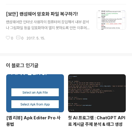
스)에서의 유니티 모드는 이미 지원을 종료했더군요.. 사용
방법을 열심히 알아봤지만, 현재로서는 Vmware 다운그
[보안] 랜섬웨어 암호화 파일 복구하기!
레이드 말고는 방법이 없길래 차선책으로 VirtualBOX의
글 내용
Seamless 모드라는 기능도 있어서 VirtualBOX를 설치
랜섬웨어란 인터넷 사용자의 컴퓨터에 잠입해서 내부 문서
해 봤습니다. ​ 물론 잘나가는 유료툴 VMWare와 무료툴 V
나 그림파일 등을 암호화하여 열지 못하도록 만든 이후에
irtualBOX는 솔직히 승패가 정해져있을것이라 봅니다만..
사용자에게 돈을 보내주면 복호화 하는 프로그램을 전송해
일단 체험해보고서 어떤게 좋을지 판단해보겠습니다. ​ ​ 첫
0
0
2017. 5. 15.
준다며 금품을 요구하는 악성 프로그램 입니다. 랜섬웨어
모습 구동시 모습은 개인적으로 Vmware가 더 좋아..
의 경우 감염될 경우 파일이 복잡한 알고리즘으로 암호화
되어 파일을 열어도 내용을 정상적으로 알아 볼수가 없습
니다. 랜섬웨어는 일반적으로 트로이목마,웜과 같은 웹바
이러스 형태로 네트워크 취약점이나 다운로드된 파일을 통
이 블로그 인기글
해 전파됩니다. 컴퓨터에 침입한 후에는 여러 가지 방법으
로 컴퓨터 사용에 장애를 줍니다. 요즈음에는 인터넷에만
연결되어있어도 랜섬웨어에 걸리기도 하는일이 있는데요,
이미 미이크로소프트에서는 패치를 했지만 업데이트를 하
지않아 아직 위험한 컴퓨터가 여러대 있다고 합니다. (저도
그렇..
[앱 리뷰] Apk Editer Pro 사
첫 AI 프로그램 : ChatGPT API
용법
로 게시글 주제 분석 & 태그 생성