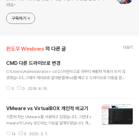
려요~
구독하기
더보기
윈도우 Windows
의 다른 글
CMD 다른 드라이브로 변경
글 내용
C:\Users\Administrator> cd D:\이런식으로 아무리 써봤자 작동이 되지 않
았었습니다..그래서 여러모로 알아본결과!cd를 빼고 D 드라이브로 이동을 원할
시 D:라고 쳐야됩니다! C:\Users\Administrator> D: D:\> 이런식으로 변하
0
0
2018. 8. 19.
게 됩니다!
VMware vs VirtualBOX 개인적 비교기
글 내용
기존에 저는 VMware를 사용하고 있었습니다. 그런데 v
mware의 Unity 모드라는 기능을 알게되었습니다. 게스
트 OS의 창을 부모 OS에 띄울수 있는 기능(?) 같은것인
14
0
2020. 3. 7.
데, 자세한 사항은 구글을.. 그런데, 알고보니 우분투(리눅