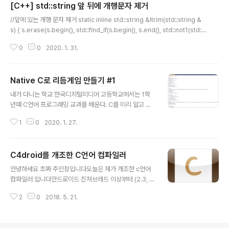
[C++] std::string 앞 뒤에 개행문자 제거
글 내용
//앞에 있는 개행 문자 제거 static inline std::string &ltrim(std::string &
s) { s.erase(s.begin(), std::find_if(s.begin(), s.end(), std::not1(std::
ptr_fun(std::isspace)))); return s; } //뒤에 있는 개행 문자 제거 static inli
0
0
2020. 1. 31.
ne std::string &rtrim(std::string &s) { s.erase(std::find_if(s.rbegin
(), s.rend(), std::not1(std::ptr_fun(std::isspace))).base(), s.end()); r
eturn s; } //양쪽 끝의 개행 문자 제거 static inline std::string &t..
Native C로 리듬게임 만들기 #1
글 내용
내가 다니는 학교 한국디지털미디어 고등학교에서는 1학
년때 C언어 프로그래밍 교과를 배운다. C를 미리 알고 있
다면 공부를 하지 않고서 A를 받는 꿀 과목이지만, 이미 C
1
0
2020. 1. 27.
언어를 알고 있는 사람은 교과우수상을 노리지 A로는 성이
차지 않는다. 그래서 교과우수상을 노리기 위한 게임만들
기 프로젝트 이름하야 '리듬린민 생성기' (프로젝트 제출하
C4droid를 개조한 C언어 컴파일러
기 3초전에 생각해낸 이름) 프로젝트! 먼저 네이티브 C는
글 내용
굉장히 거지같다. 안되는게 많고 필요한건 직접 만들어서
안녕하세요 초짜 주인장입니다오늘은 제가 개조한 c언어
써야 하기 때문이다. 이러한 단점을 극복하기 위한 방법은
컴파일러 입니다안드로이드 진저브레드 이상부터 (2.3, A
구글 찬스와 친구 찬스밖에 없는것 같다.. 먼저 리듬게임을
PI Level 9) 작동됨 먼저 설명전에 먼저 사진을 보시죠 --
만들려면 맵 파일을 불러와야 노트를 만들던지 할 것 이다.
2
0
2018. 5. 21.
-----------------------------------------------
내가 선택한 방법은 Osu! 라는 리듬게임의 맵 파일을 불러
----------------------------------------- 처음
오는 것 이였다. 이렇게 O..
사진 코드 짜는 모습입니다 ^^ 코드 실행모습 ----------